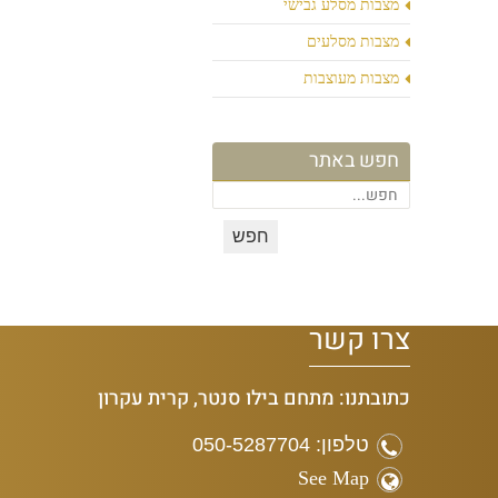
מצבות מסלע גבישי
מצבות מסלעים
מצבות מעוצבות
חפש באתר
צרו קשר
כתובתנו: מתחם בילו סנטר, קרית עקרון
טלפון: 050-5287704
See Map