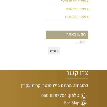
מצבות מסלע גבישי
מצבות מסלעים
מצבות מעוצבות
חפש באתר
צרו קשר
כתובתנו: מתחם בילו סנטר, קרית עקרון
טלפון: 050-5287704
See Map