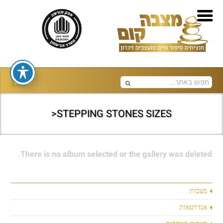
STEPPING STONES SIZES<
There is no album selected or the gallery was deleted.
מצבות
אנדרטאות