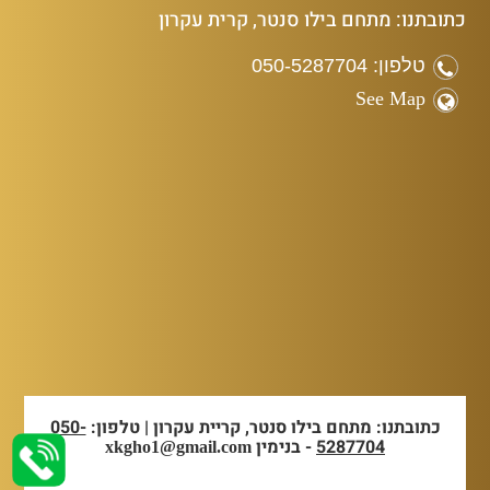
כתובתנו: מתחם בילו סנטר, קרית עקרון
טלפון: 050-5287704
See Map
כתובתנו: מתחם בילו סנטר, קריית עקרון | טלפון:
050-
5287704
- בנימין
xkgho1@gmail.com