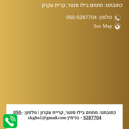
כתובתנו: מתחם בילו סנטר, קרית עקרון
טלפון: 050-5287704
See Map
כתובתנו: מתחם בילו סנטר, קריית עקרון | טלפון:
050-
5287704
- בנימין
xkgho1@gmail.com