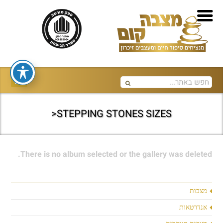
STEPPING STONES SIZES<
There is no album selected or the gallery was deleted.
מצבות
אנדרטאות