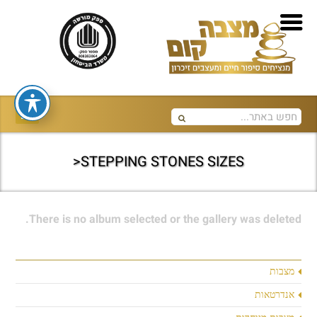
STEPPING STONES SIZES<
There is no album selected or the gallery was deleted.
מצבות
אנדרטאות