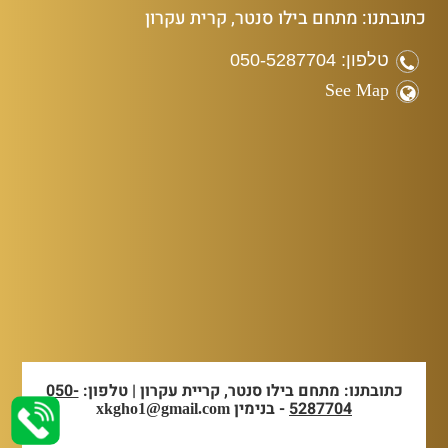
כתובתנו: מתחם בילו סנטר, קרית עקרון
טלפון: 050-5287704
See Map
כתובתנו: מתחם בילו סנטר, קריית עקרון | טלפון:
050-
5287704
- בנימין
xkgho1@gmail.com