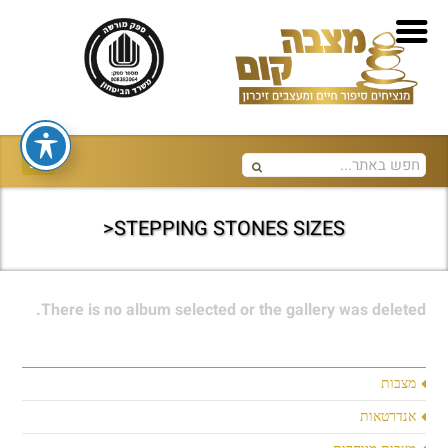
STEPPING STONES SIZES<
There is no album selected or the gallery was deleted.
מצבות
אנדרטאות