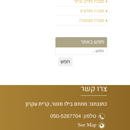
מצבות מסלע גבישי
מצבות מסלעים
מצבות מעוצבות
חפש באתר
צרו קשר
כתובתנו: מתחם בילו סנטר, קרית עקרון
טלפון: 050-5287704
See Map