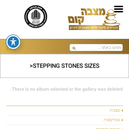
STEPPING STONES SIZES<
There is no album selected or the gallery was deleted.
מצבות
אנדרטאות