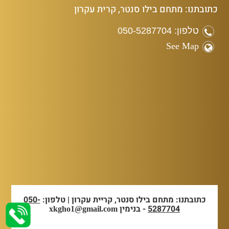
כתובתנו: מתחם בילו סנטר, קרית עקרון
טלפון: 050-5287704
See Map
כתובתנו: מתחם בילו סנטר, קריית עקרון | טלפון:
050-
5287704
- בנימין
xkgho1@gmail.com