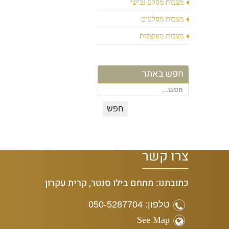
מצבות מסלע גבישי
מצבות מסלעים
מצבות מעוצבות
חפש באתר
צרו קשר
כתובתנו: מתחם בילו סנטר, קרית עקרון
טלפון: 050-5287704
See Map