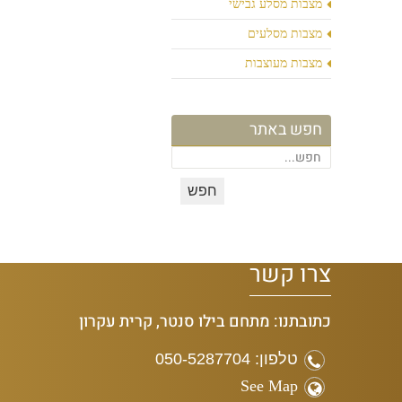
מצבות מסלע גבישי
מצבות מסלעים
מצבות מעוצבות
חפש באתר
צרו קשר
כתובתנו: מתחם בילו סנטר, קרית עקרון
טלפון: 050-5287704
See Map