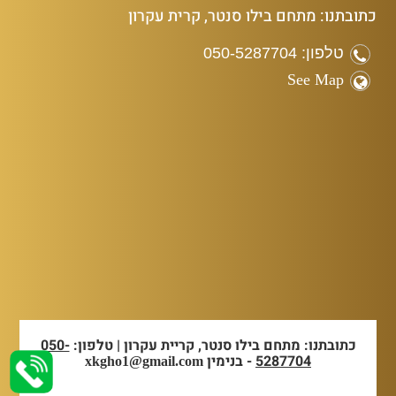
כתובתנו: מתחם בילו סנטר, קרית עקרון
טלפון: 050-5287704
See Map
כתובתנו: מתחם בילו סנטר, קריית עקרון | טלפון:
050-
5287704
- בנימין
xkgho1@gmail.com