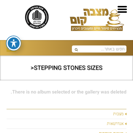
STEPPING STONES SIZES<
There is no album selected or the gallery was deleted.
מצבות
אנדרטאות