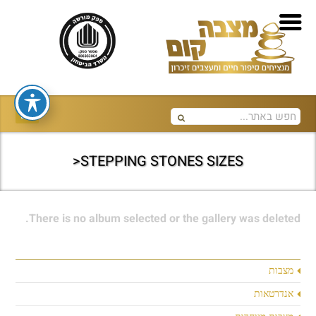
STEPPING STONES SIZES<
There is no album selected or the gallery was deleted.
מצבות
אנדרטאות