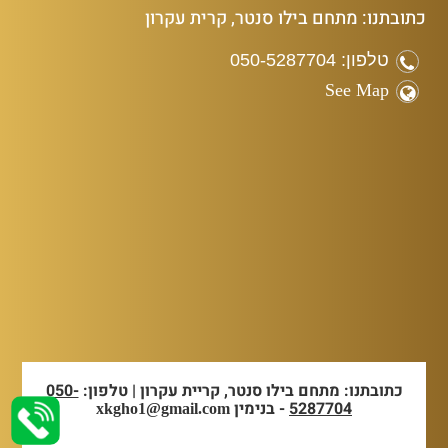
כתובתנו: מתחם בילו סנטר, קרית עקרון
טלפון: 050-5287704
See Map
כתובתנו: מתחם בילו סנטר, קריית עקרון | טלפון:
050-
5287704
- בנימין
xkgho1@gmail.com