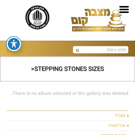
STEPPING STONES SIZES<
There is no album selected or the gallery was deleted.
מצבות
אנדרטאות