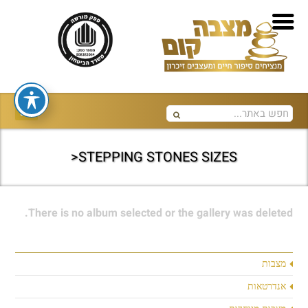
STEPPING STONES SIZES<
There is no album selected or the gallery was deleted.
מצבות
אנדרטאות