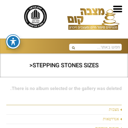
STEPPING STONES SIZES<
There is no album selected or the gallery was deleted.
מצבות
אנדרטאות