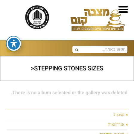
STEPPING STONES SIZES<
There is no album selected or the gallery was deleted.
מצבות
אנדרטאות