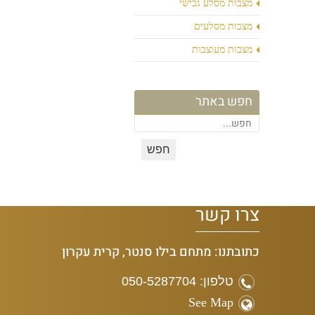
מצבות מסלע גבישי
מצבות מסלעים
מצבות מעוצבות
חפש באתר
צרו קשר
כתובתנו: מתחם בילו סנטר, קרית עקרון
טלפון: 050-5287704
See Map