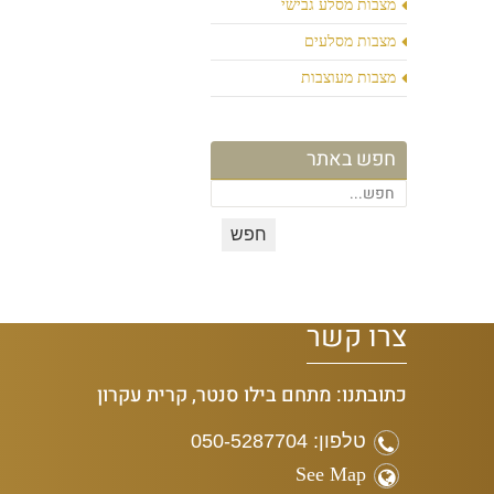
מצבות מסלע גבישי
מצבות מסלעים
מצבות מעוצבות
חפש באתר
צרו קשר
כתובתנו: מתחם בילו סנטר, קרית עקרון
טלפון: 050-5287704
See Map