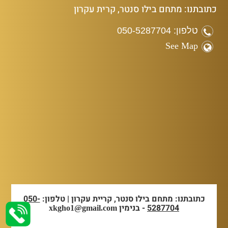
כתובתנו: מתחם בילו סנטר, קרית עקרון
טלפון: 050-5287704
See Map
כתובתנו: מתחם בילו סנטר, קריית עקרון | טלפון:
050-
5287704
- בנימין
xkgho1@gmail.com