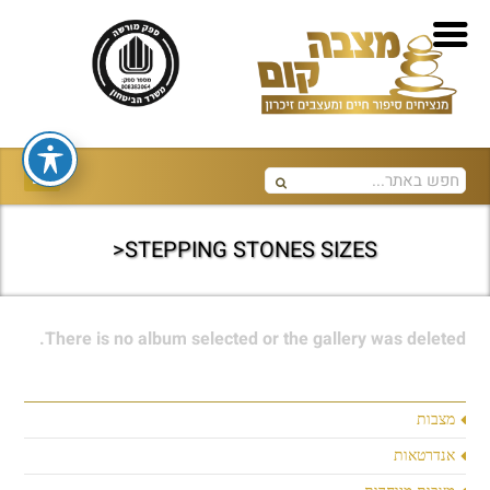
STEPPING STONES SIZES<
There is no album selected or the gallery was deleted.
מצבות
אנדרטאות