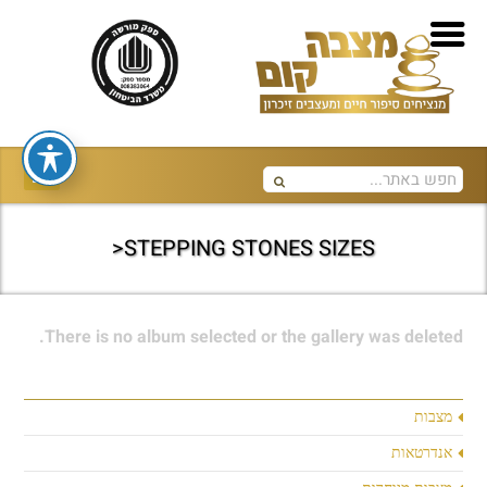
STEPPING STONES SIZES<
There is no album selected or the gallery was deleted.
מצבות
אנדרטאות