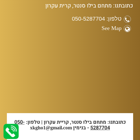
כתובתנו: מתחם בילו סנטר, קרית עקרון
טלפון: 050-5287704
See Map
כתובתנו: מתחם בילו סנטר, קריית עקרון | טלפון:
050-
5287704
- בנימין
xkgho1@gmail.com