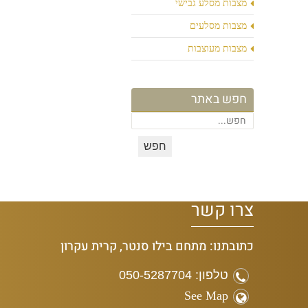
מצבות מסלע גבישי
מצבות מסלעים
מצבות מעוצבות
חפש באתר
צרו קשר
כתובתנו: מתחם בילו סנטר, קרית עקרון
טלפון: 050-5287704
See Map