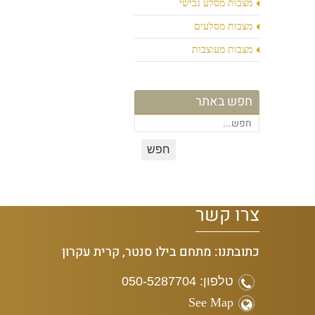
מצבות מסלע גבישי
מצבות מסלעים
מצבות מעוצבות
חפש באתר
צרו קשר
כתובתנו: מתחם בילו סנטר, קרית עקרון
טלפון: 050-5287704
See Map