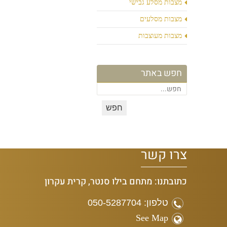
מצבות מסלע גבישי
מצבות מסלעים
מצבות מעוצבות
חפש באתר
צרו קשר
כתובתנו: מתחם בילו סנטר, קרית עקרון
טלפון: 050-5287704
See Map