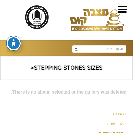
STEPPING STONES SIZES<
There is no album selected or the gallery was deleted.
מצבות
אנדרטאות