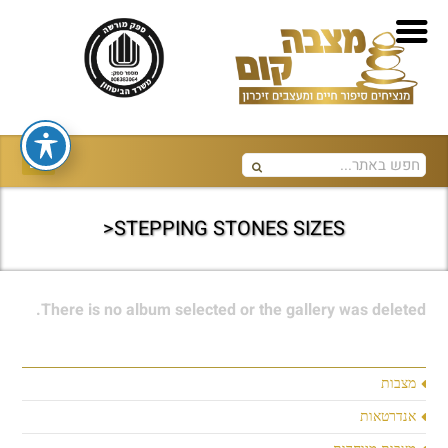
STEPPING STONES SIZES<
There is no album selected or the gallery was deleted.
מצבות
אנדרטאות