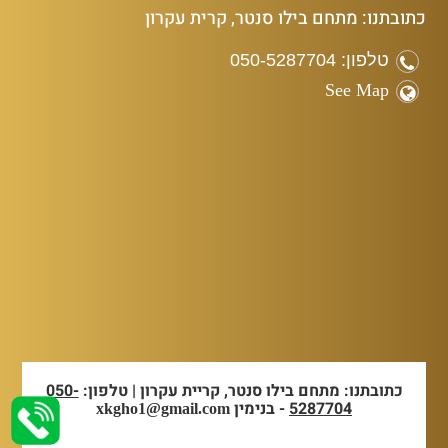
כתובתנו: מתחם בילו סנטר, קרית עקרון
טלפון: 050-5287704
See Map
כתובתנו: מתחם בילו סנטר, קריית עקרון | טלפון:
050-
5287704
- בנימין
xkgho1@gmail.com