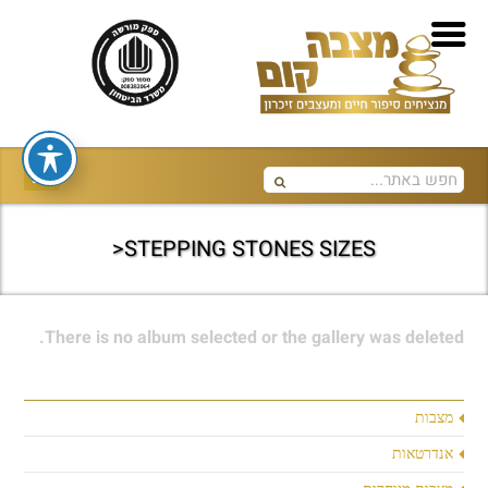
STEPPING STONES SIZES<
There is no album selected or the gallery was deleted.
מצבות
אנדרטאות