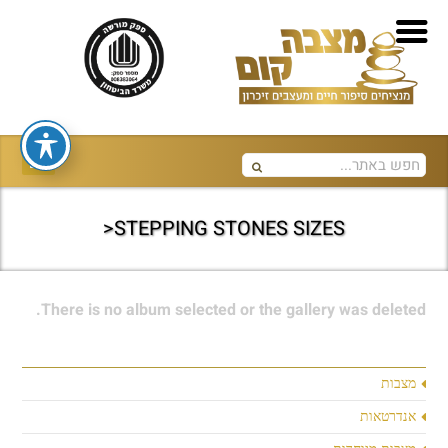
STEPPING STONES SIZES<
There is no album selected or the gallery was deleted.
מצבות
אנדרטאות