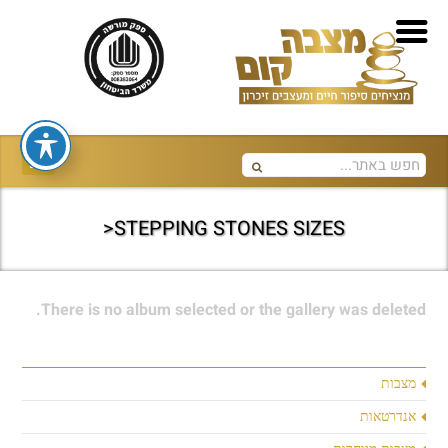
STEPPING STONES SIZES<
There is no album selected or the gallery was deleted.
מצבות
אנדרטאות