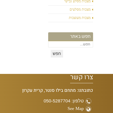
מצבות מסלע גבישי
מצבות מסלעים
מצבות מעוצבות
חפש באתר
צרו קשר
כתובתנו: מתחם בילו סנטר, קרית עקרון
טלפון: 050-5287704
See Map