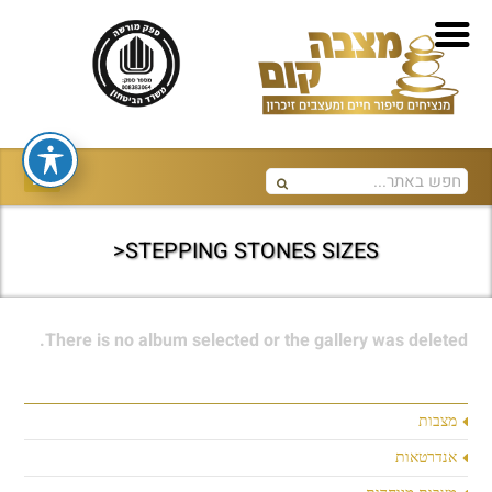
STEPPING STONES SIZES<
There is no album selected or the gallery was deleted.
מצבות
אנדרטאות