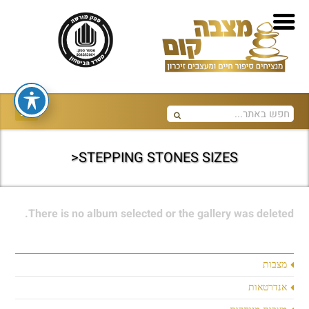
STEPPING STONES SIZES<
There is no album selected or the gallery was deleted.
מצבות
אנדרטאות