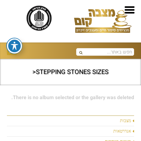
STEPPING STONES SIZES<
There is no album selected or the gallery was deleted.
מצבות
אנדרטאות