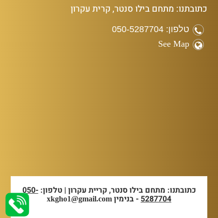
כתובתנו: מתחם בילו סנטר, קרית עקרון
טלפון: 050-5287704
See Map
כתובתנו: מתחם בילו סנטר, קריית עקרון | טלפון:
050-
5287704
- בנימין
xkgho1@gmail.com