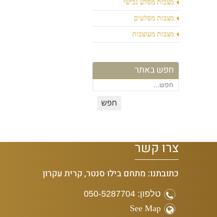
מצבות מסלע גבישי
מצבות מסלעים
מצבות מעוצבות
חפש באתר
צרו קשר
כתובתנו: מתחם בילו סנטר, קרית עקרון
טלפון: 050-5287704
See Map