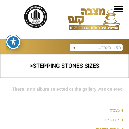
STEPPING STONES SIZES<
There is no album selected or the gallery was deleted.
מצבות
אנדרטאות