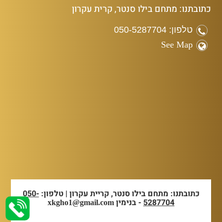
כתובתנו: מתחם בילו סנטר, קרית עקרון
טלפון: 050-5287704
See Map
כתובתנו: מתחם בילו סנטר, קריית עקרון | טלפון:
050-
5287704
- בנימין
xkgho1@gmail.com