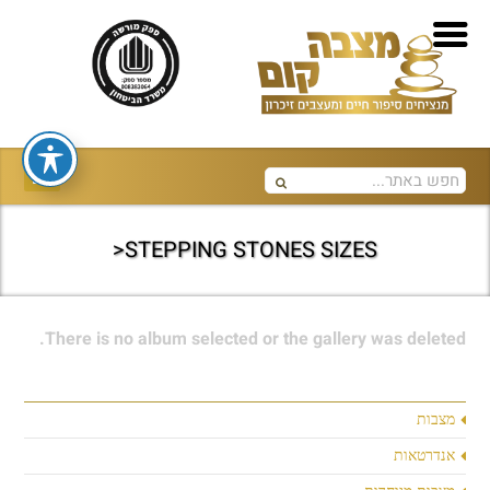
STEPPING STONES SIZES<
There is no album selected or the gallery was deleted.
מצבות
אנדרטאות