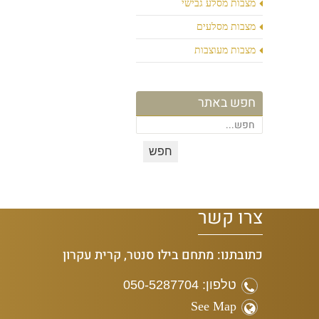
מצבות מסלע גבישי
מצבות מסלעים
מצבות מעוצבות
חפש באתר
צרו קשר
כתובתנו: מתחם בילו סנטר, קרית עקרון
טלפון: 050-5287704
See Map