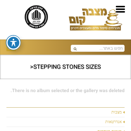
STEPPING STONES SIZES<
There is no album selected or the gallery was deleted.
מצבות
אנדרטאות