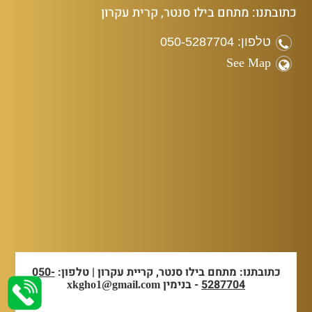
כתובתנו: מתחם בילו סנטר, קרית עקרון
טלפון: 050-5287704
See Map
כתובתנו: מתחם בילו סנטר, קריית עקרון | טלפון:
050-
5287704
- בנימין
xkgho1@gmail.com