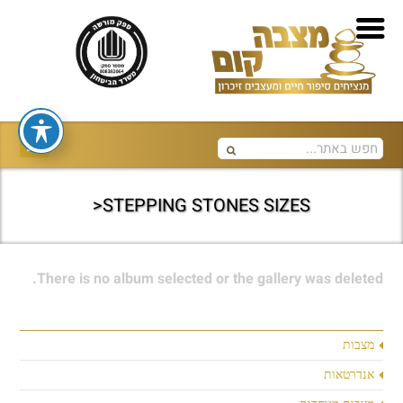
STEPPING STONES SIZES<
There is no album selected or the gallery was deleted.
מצבות
אנדרטאות