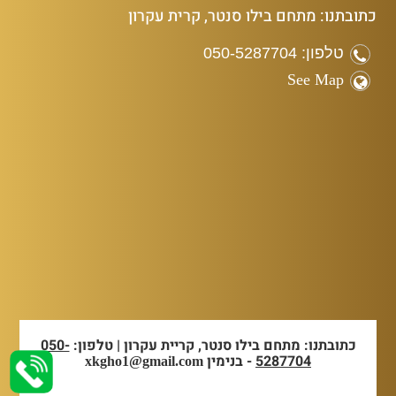
כתובתנו: מתחם בילו סנטר, קרית עקרון
טלפון: 050-5287704
See Map
כתובתנו: מתחם בילו סנטר, קריית עקרון | טלפון:
050-
5287704
- בנימין
xkgho1@gmail.com