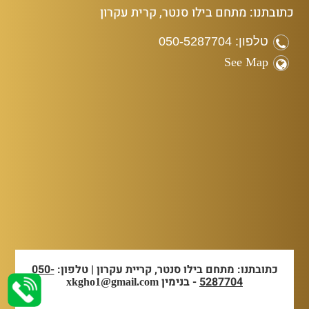
כתובתנו: מתחם בילו סנטר, קרית עקרון
טלפון: 050-5287704
See Map
כתובתנו: מתחם בילו סנטר, קריית עקרון | טלפון:
050-
5287704
- בנימין
xkgho1@gmail.com