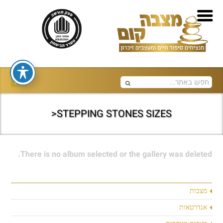
STEPPING STONES SIZES<
There is no album selected or the gallery was deleted.
מצבות
אנדרטאות