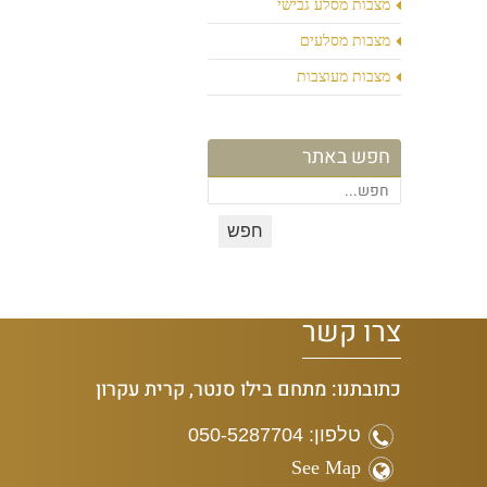
מצבות מסלע גבישי
מצבות מסלעים
מצבות מעוצבות
חפש באתר
צרו קשר
כתובתנו: מתחם בילו סנטר, קרית עקרון
טלפון: 050-5287704
See Map