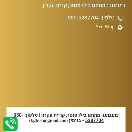
כתובתנו: מתחם בילו סנטר, קרית עקרון
טלפון: 050-5287704
See Map
כתובתנו: מתחם בילו סנטר, קריית עקרון | טלפון:
050-
5287704
- בנימין
xkgho1@gmail.com