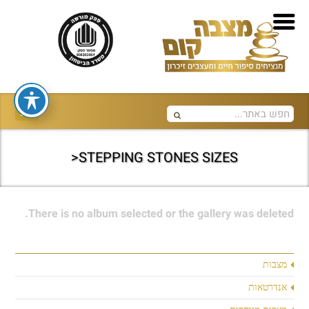
STEPPING STONES SIZES<
There is no album selected or the gallery was deleted.
מצבות
אנדרטאות