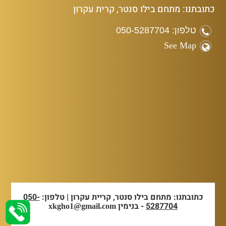
כתובתנו: מתחם בילו סנטר, קרית עקרון
טלפון: 050-5287704
See Map
כתובתנו: מתחם בילו סנטר, קריית עקרון | טלפון:
050-
5287704
- בנימין
xkgho1@gmail.com