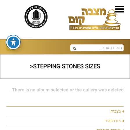
STEPPING STONES SIZES<
There is no album selected or the gallery was deleted.
מצבות
אנדרטאות