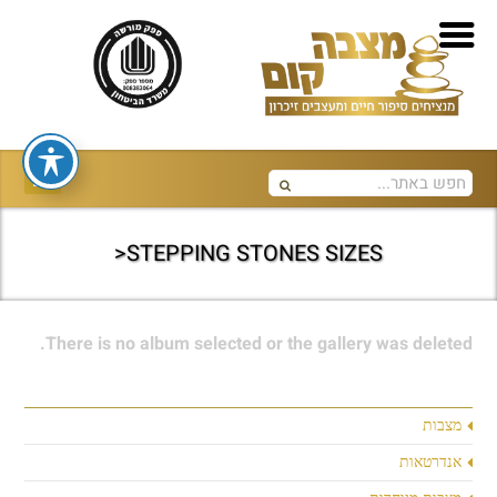
STEPPING STONES SIZES<
There is no album selected or the gallery was deleted.
מצבות
אנדרטאות