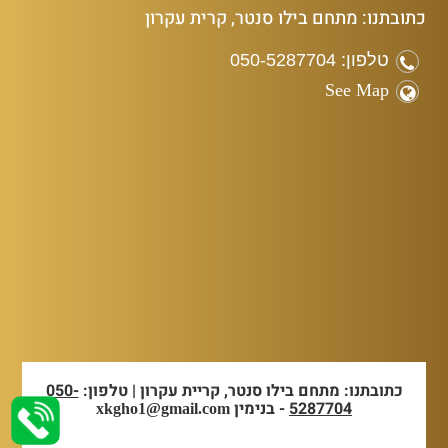
כתובתנו: מתחם בילו סנטר, קרית עקרון
טלפון: 050-5287704
See Map
כתובתנו: מתחם בילו סנטר, קריית עקרון | טלפון:
050-
5287704
- בנימין
xkgho1@gmail.com