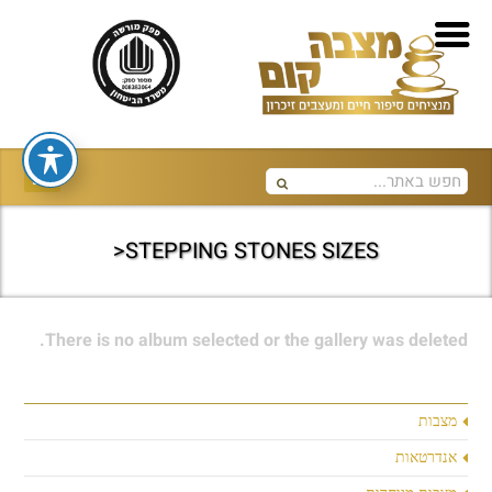
STEPPING STONES SIZES<
There is no album selected or the gallery was deleted.
מצבות
אנדרטאות