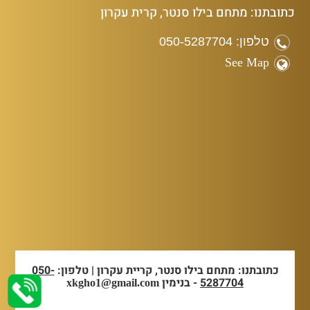
כתובתנו: מתחם בילו סנטר, קרית עקרון
טלפון: 050-5287704
See Map
כתובתנו: מתחם בילו סנטר, קריית עקרון | טלפון:
050-
5287704
- בנימין
xkgho1@gmail.com