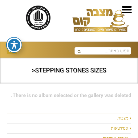
STEPPING STONES SIZES<
There is no album selected or the gallery was deleted.
מצבות
אנדרטאות