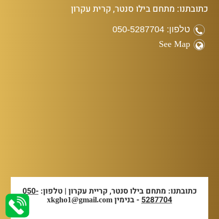
כתובתנו: מתחם בילו סנטר, קרית עקרון
טלפון: 050-5287704
See Map
כתובתנו: מתחם בילו סנטר, קריית עקרון | טלפון:
050-
5287704
- בנימין
xkgho1@gmail.com