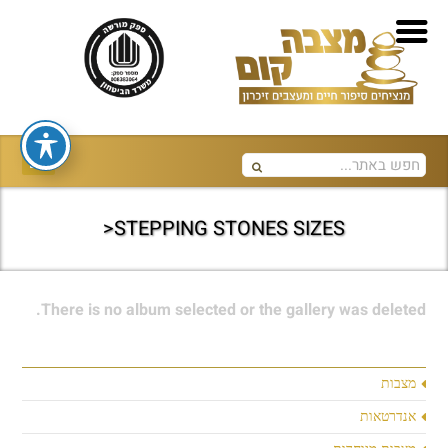
STEPPING STONES SIZES<
There is no album selected or the gallery was deleted.
מצבות
אנדרטאות