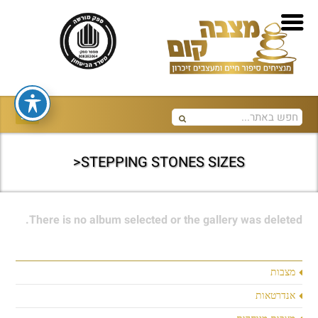
STEPPING STONES SIZES<
There is no album selected or the gallery was deleted.
מצבות
אנדרטאות