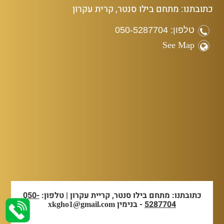
כתובתנו: מתחם בילו סנטר, קרית עקרון
טלפון: 050-5287704
See Map
כתובתנו: מתחם בילו סנטר, קריית עקרון | טלפון:
050-
5287704
- בנימין
xkgho1@gmail.com