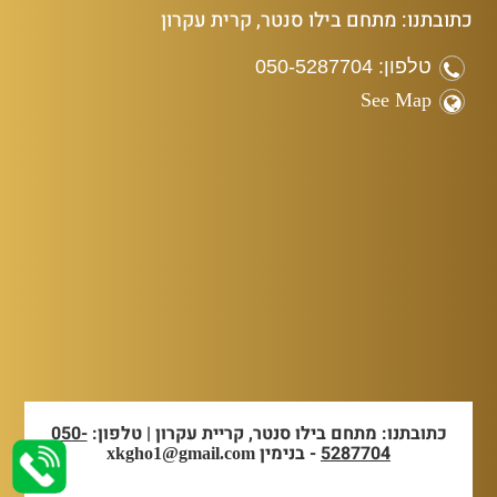
כתובתנו: מתחם בילו סנטר, קרית עקרון
טלפון: 050-5287704
See Map
כתובתנו: מתחם בילו סנטר, קריית עקרון | טלפון:
050-
5287704
- בנימין
xkgho1@gmail.com