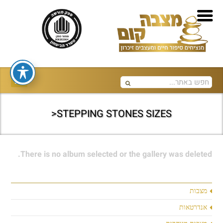
STEPPING STONES SIZES<
There is no album selected or the gallery was deleted.
מצבות
אנדרטאות