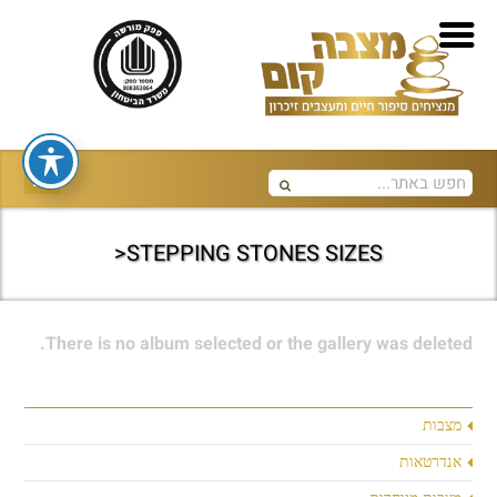
STEPPING STONES SIZES<
There is no album selected or the gallery was deleted.
מצבות
אנדרטאות