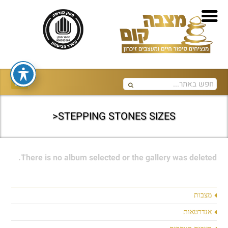
STEPPING STONES SIZES<
There is no album selected or the gallery was deleted.
מצבות
אנדרטאות