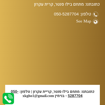
כתובתנו: מתחם בילו סנטר, קרית עקרון
טלפון: 050-5287704
See Map
כתובתנו: מתחם בילו סנטר, קריית עקרון | טלפון:
050-
5287704
- בנימין
xkgho1@gmail.com